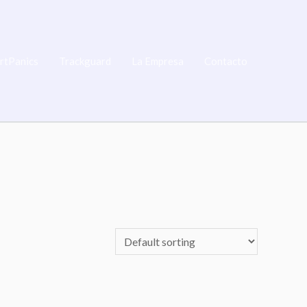
rtPanics
Trackguard
La Empresa
Contacto